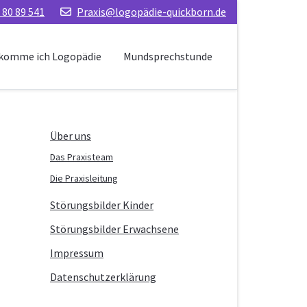
 80 89 541
Praxis@logopädie-quickborn.de
komme ich Logopädie
Mundsprechstunde
Über uns
Das Praxisteam
Die Praxisleitung
Störungsbilder Kinder
Störungsbilder Erwachsene
Impressum
Datenschutzerklärung