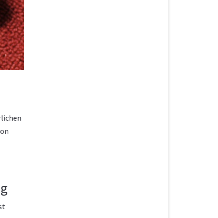
rlichen
von
ng
st