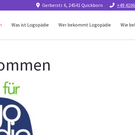
Gerberstr. 6, 24541 Quickborn
+49 4106
n
Was ist Logopädie
Wer bekommt Logopädie
Wie be
lkommen